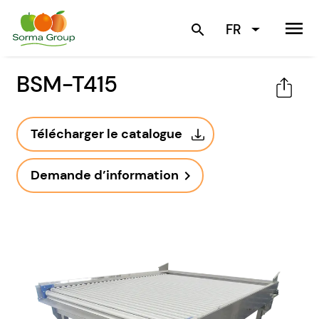
menu
FR
search
BSM-T415
Télécharger le catalogue
Demande d’information
navigate_next