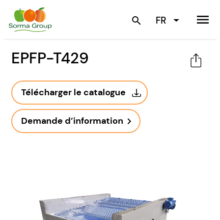
menu
FR
search
EPFP-T429
Télécharger le catalogue
Demande d’information
navigate_next