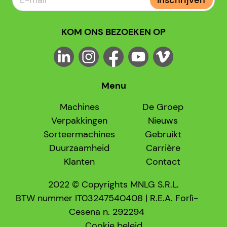
Inschrijven
KOM ONS BEZOEKEN OP
Menu
Machines
De Groep
Verpakkingen
Nieuws
Sorteermachines
Gebruikt
Duurzaamheid
Carrière
Klanten
Contact
2022 © Copyrights MNLG S.R.L.
BTW nummer IT03247540408 | R.E.A. Forlì-
Cesena n. 292294
Cookie beleid