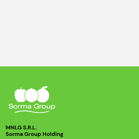
MNLG S.R.L.
Sorma Group Holding