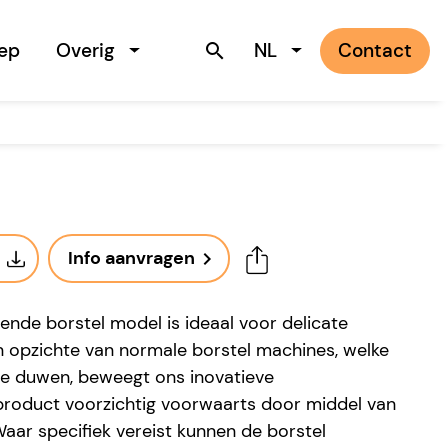
ep
Overig
NL
Contact
search
Info aanvragen
navigate_next
ende borstel model is ideaal voor delicate
n opzichte van normale borstel machines, welke
e duwen, beweegt ons inovatieve
product voorzichtig voorwaarts door middel van
ar specifiek vereist kunnen de borstel