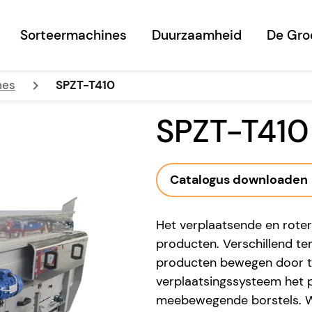
Sorteermachines
Duurzaamheid
De Gro
keyboard_arrow_right
nes
SPZT-T410
SPZT-T410
Catalogus downloaden
Het verplaatsende en roter
producten. Verschillend te
producten bewegen door t
verplaatsingssysteem het 
meebewegende borstels. Wa