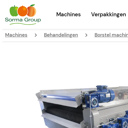
Machines
Verpakkingen
keyboard_arrow_right
keyboard_arrow_right
Machines
Behandelingen
Borstel machi