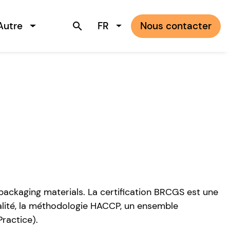
Autre
FR
Nous contacter
search
packaging materials. La certification BRCGS est une
lité, la méthodologie HACCP, un ensemble
ractice).