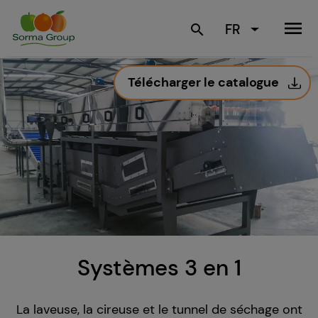
menu
FR
search
Télécharger le catalogue
Systèmes 3 en 1
La laveuse, la cireuse et le tunnel de séchage ont