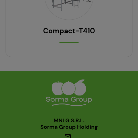
Compact-T410
MNLG S.R.L.
Sorma Group Holding
mail