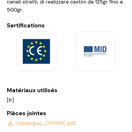
canali stretti, di realizzare cestini da 125gr fino a
500gr.
Sertifications
Matériaux utilisés
[fr]
Pièces jointes
Catalogue_CP810PC.pdf
file_download